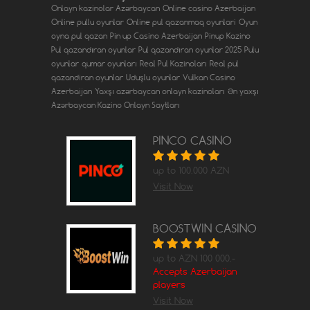
Onlayn kazinolar Azərbaycan
Online casino Azerbaijan
Online pullu oyunlar
Online pul qazanmaq oyunlari
Oyun
oyna pul qazan
Pin up Casino Azerbaijan
Pinup Kazino
Pul qazandıran oyunlar
Pul qazandıran oyunlar 2025
Pulu
oyunlar
qumar oyunları
Real Pul Kazinoları
Real pul
qazandiran oyunlar
Uduşlu oyunlar
Vulkan Casino
Azerbaijan
Yaxşı azərbaycan onlayn kazinoları
Ən yaxşı
Azərbaycan Kazino Onlayn Saytları
PINCO CASINO
up to 100.000 AZN
Visit Now
BOOSTWIN CASINO
up to AZN 100 000.-
Accepts Azerbaijan
players
Visit Now