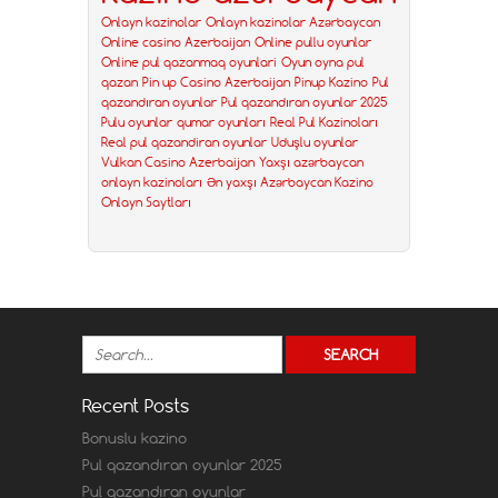
Onlayn kazinolar
Onlayn kazinolar Azərbaycan
Online casino Azerbaijan
Online pullu oyunlar
Online pul qazanmaq oyunlari
Oyun oyna pul
qazan
Pin up Casino Azerbaijan
Pinup Kazino
Pul
qazandıran oyunlar
Pul qazandıran oyunlar 2025
Pulu oyunlar
qumar oyunları
Real Pul Kazinoları
Real pul qazandiran oyunlar
Uduşlu oyunlar
Vulkan Casino Azerbaijan
Yaxşı azərbaycan
onlayn kazinoları
Ən yaxşı Azərbaycan Kazino
Onlayn Saytları
Recent Posts
Bonuslu kazino
Pul qazandıran oyunlar 2025
Pul qazandıran oyunlar