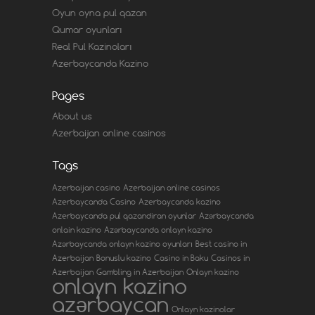
Oyun oyna pul qazan
Qumar oyunları
Real Pul Kazinoları
Azerbaycanda Kazino
Pages
About us
Azerbaijan online casinos
Tags
Azerbaijan casino
Azerbaijan online casinos
Azerbaycanda Casino
Azerbaycanda kazino
Azerbaycanda pul qazandiran oyunlar
Azərbaycanda
onlain kazino
Azərbaycanda onlayn kazino
Azərbaycanda onlayn kazino oyunları
Best casino in
Azerbaijan
Bonuslu kazino
Casino in Baku
Casinos in
Azerbaijan
Gambling in Azerbaijan
Onlayn kazino
onlayn kazino
azərbaycan
Onlayn kazinolar