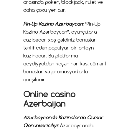
arasında poker, blackjack, rulet və
daha çoxu yer alır.
Pin-Up Kazino Azərbaycan:
“Pin-Up
Kazino Azərbaycan”, oyunçulara
cazibədar xoş gəldiniz bonusları
təklif edən populyar bir onlayn
kazinodur. Bu platforma
qeydiyyatdan keçən hər kəs, cömərt
bonuslar və promosyonlarla
qarşılanır.
Online casino
Azerbaijan
Azərbaycanda Kazinolarda Qumar
Qanunvericiliyi:
Azərbaycanda