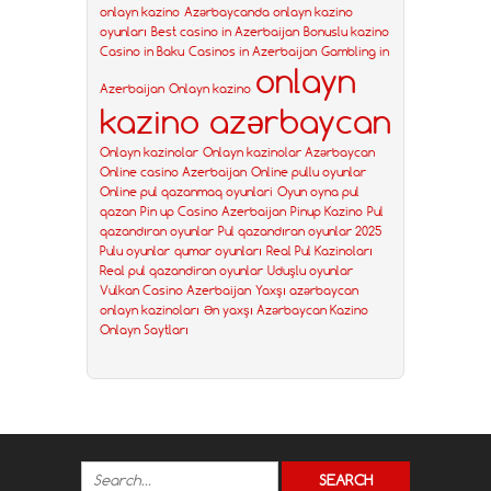
onlayn kazino
Azərbaycanda onlayn kazino
oyunları
Best casino in Azerbaijan
Bonuslu kazino
Casino in Baku
Casinos in Azerbaijan
Gambling in
onlayn
Azerbaijan
Onlayn kazino
kazino azərbaycan
Onlayn kazinolar
Onlayn kazinolar Azərbaycan
Online casino Azerbaijan
Online pullu oyunlar
Online pul qazanmaq oyunlari
Oyun oyna pul
qazan
Pin up Casino Azerbaijan
Pinup Kazino
Pul
qazandıran oyunlar
Pul qazandıran oyunlar 2025
Pulu oyunlar
qumar oyunları
Real Pul Kazinoları
Real pul qazandiran oyunlar
Uduşlu oyunlar
Vulkan Casino Azerbaijan
Yaxşı azərbaycan
onlayn kazinoları
Ən yaxşı Azərbaycan Kazino
Onlayn Saytları