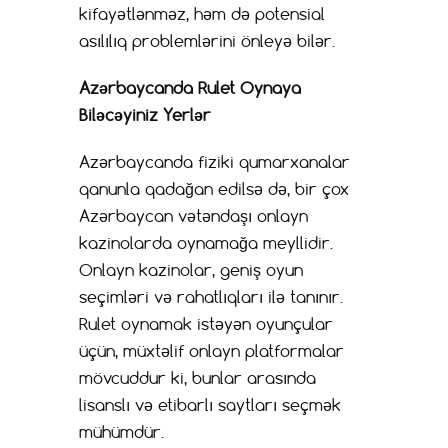
kifayətlənməz, həm də potensial
asılılıq problemlərini önleyə bilər.
Azərbaycanda Rulet Oynaya
Biləcəyiniz Yerlər
Azərbaycanda fiziki qumarxanalar
qanunla qadağan edilsə də, bir çox
Azərbaycan vətəndaşı onlayn
kazinolarda oynamağa meyllidir.
Onlayn kazinolar, geniş oyun
seçimləri və rahatlıqları ilə tanınır.
Rulet oynamak istəyən oyunçular
üçün, müxtəlif onlayn platformalar
mövcuddur ki, bunlar arasında
lisanslı və etibarlı saytları seçmək
mühümdür.