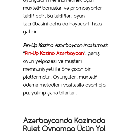
oyunçuları məmnun etmək üçün
müxtəlif bonuslar və promosyonlar
təklif edir. Bu təkliflər, oyun
təcrübəsini daha da həyəcanlı hala
gətirir.
Pin-Up Kazino Azərbaycan İncələməsi:
“
Pin-Up Kazino Azərbaycan
“, geniş
oyun yelpazəsi və müştəri
məmnuniyyəti ilə önə çıxan bir
platformdur. Oyunçular, müxtəlif
ödəmə metodları vasitəsilə asanlıqla
pul yatırıp çəkə bilərlər.
Azərbaycanda Kazinoda
Rulet Oynamaq Üçün Yol