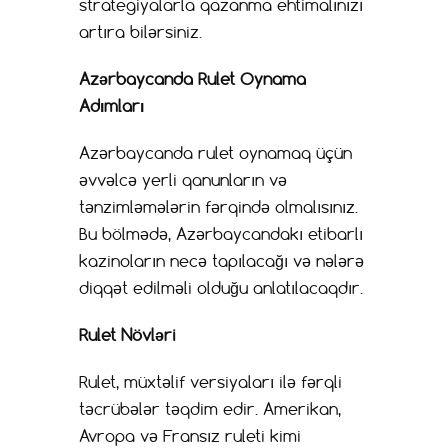
strategiyalarla qazanma ehtimalınızı
artıra bilərsiniz.
Azərbaycanda Rulet Oynama
Adımları
Azərbaycanda rulet oynamaq üçün
əvvəlcə yerli qanunların və
tənzimləmələrin fərqində olmalısınız.
Bu bölmədə, Azərbaycandakı etibarlı
kazinoların necə tapılacağı və nələrə
diqqət edilməli olduğu anlatılacaqdır.
Rulet Növləri
Rulet, müxtəlif versiyaları ilə fərqli
təcrübələr təqdim edir. Amerikan,
Avropa və Fransız ruleti kimi