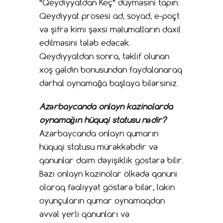
“Qeydiyyatdan Keç” düyməsini tapın.
Qeydiyyat prosesi ad, soyad, e-poçt
və şifrə kimi şəxsi məlumatların daxil
edilməsini tələb edəcək.
Qeydiyyatdan sonra, təklif olunan
xoş gəldin bonusundan faydalanaraq
dərhal oynamağa başlaya bilərsiniz.
Azərbaycanda onlayn kazinolarda
oynamağın hüquqi statusu nədir?
Azərbaycanda onlayn qumarın
hüquqi statusu mürəkkəbdir və
qanunlar daim dəyişiklik göstərə bilir.
Bəzi onlayn kazinolar ölkədə qanuni
olaraq fəaliyyət göstərə bilər, lakin
oyunçuların qumar oynamaqdan
əvvəl yerli qanunları və