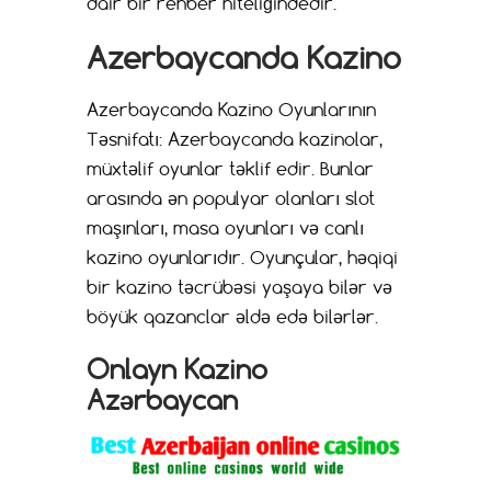
dair bir rehber niteliğindedir.
Azerbaycanda Kazino
Azerbaycanda Kazino Oyunlarının
Təsnifatı: Azerbaycanda kazinolar,
müxtəlif oyunlar təklif edir. Bunlar
arasında ən populyar olanları slot
maşınları, masa oyunları və canlı
kazino oyunlarıdır. Oyunçular, həqiqi
bir kazino təcrübəsi yaşaya bilər və
böyük qazanclar əldə edə bilərlər.
Onlayn Kazino
Azərbaycan