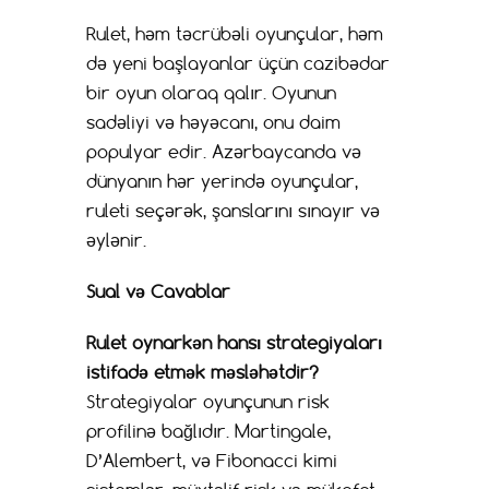
Rulet, həm təcrübəli oyunçular, həm
də yeni başlayanlar üçün cazibədar
bir oyun olaraq qalır. Oyunun
sadəliyi və həyəcanı, onu daim
populyar edir. Azərbaycanda və
dünyanın hər yerində oyunçular,
ruleti seçərək, şanslarını sınayır və
əylənir.
Sual və Cavablar
Rulet oynarkən hansı strategiyaları
istifadə etmək məsləhətdir?
Strategiyalar oyunçunun risk
profilinə bağlıdır. Martingale,
D’Alembert, və Fibonacci kimi