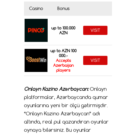
Casino
Bonus
up to 100.000
VISIT
AZN
up to AZN 100
000.-
VISIT
Accepts
Azerbaijan
players
Onlayn Kazino Azərbaycan:
Onlayn
platformalar, Azərbaycanda qumar
oyunlarına yeni bir ölçü gətirmişdir.
“Onlayn Kazino Azərbaycan” adı
altında, real pul qazandıran oyunlar
oynaya bilərsiniz. Bu oyunlar