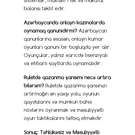
sistemlər, müxtəlif risk və mükafat
balansı təklif edir.
Azərbaycanda onlayn kazinolarda
oynamaq qanunidirmi?
Azərbaycan
qanunlarına əsasən, onlayn kumar
oyunları qanuni bir boşluqda yer alır.
Oyunçular, yalnız xaricdə lisenziyalı
və etibarlı saytlarda oynamalıdır.
Ruletdə qazanma şansımı necə artıra
bilərəm?
Ruletdə qazanma şansınızı
artırmağın ən yaxşı yolu, oyunun
qaydalarını və mümkün bahis
növlərini öyrənmək və məsuliyyətli
oyun taktikalarını tətbiq etməkdir.
Sonuç: Təhlükəsiz və Məsuliyyətli