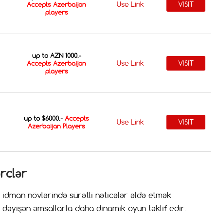
Use Link
VISIT
Accepts Azerbaijan
players
up to AZN 1000.-
Use Link
VISIT
Accepts Azerbaijan
players
up to $6000.-
Accepts
Use Link
VISIT
Azerbaijan Players
rclər
ər idman növlərində sürətli nəticələr əldə etmək
dəyişən əmsallarla daha dinamik oyun təklif edir.