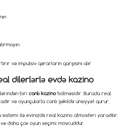
nın
atırmayın
ırır və impulsiv qərarların qarşısını alır
eal dilerlərlə evdə kazino
lərindən biri
canlı kazino
bölməsidir. Burada real
rladır və oyunçularla canlı şəkildə ünsiyyət qurur.
istemi ilə evinizdə real kazino atmosferi yaradılır.
at və daha çox oyun seçimi mövcuddur.