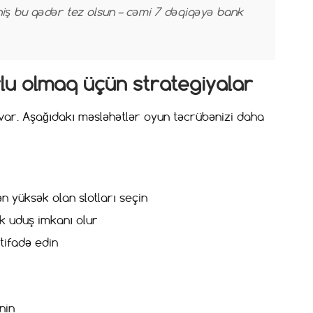
iş bu qədər tez olsun – cəmi 7 dəqiqəyə bank
u olmaq üçün strategiyalar
var. Aşağıdakı məsləhətlər oyun təcrübənizi daha
n yüksək olan slotları seçin
k uduş imkanı olur
stifadə edin
nin