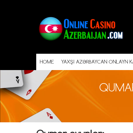
HOME
YAXŞI AZƏRBAYCAN ONLAYN K
QUMAR