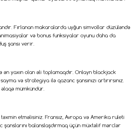
andır. Fırlanan makaralarda uyğun simvollar düzüləndə
, animasiyalar və bonus funksiyalar oyunu daha da
uş şansı verir.
ən yaxın olan əli toplamaqdır. Onlayn blackjack
sayma və strategiya ilə qazanc şansınızı artırırsınız.
şa əlaqə mümkündür.
təxmin etməlisiniz. Fransız, Avropa və Amerika ruleti
anc şanslarını balanslaşdırmaq üçün müxtəlif mərclər