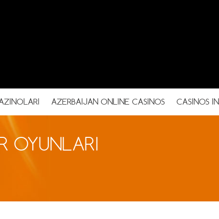
AZINOLARI
AZERBAIJAN ONLINE CASINOS
CASINOS I
 OYUNLARI