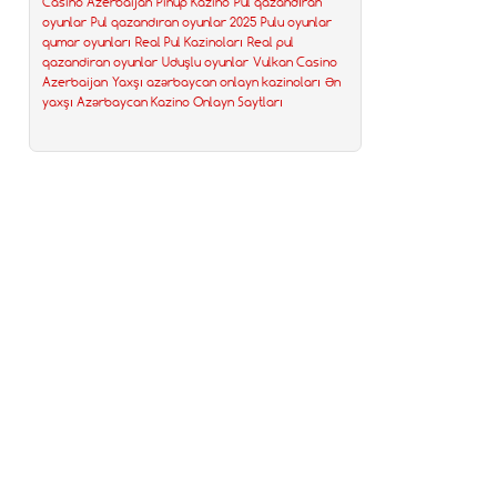
Casino Azerbaijan
Pinup Kazino
Pul qazandıran
oyunlar
Pul qazandıran oyunlar 2025
Pulu oyunlar
qumar oyunları
Real Pul Kazinoları
Real pul
qazandiran oyunlar
Uduşlu oyunlar
Vulkan Casino
Azerbaijan
Yaxşı azərbaycan onlayn kazinoları
Ən
yaxşı Azərbaycan Kazino Onlayn Saytları