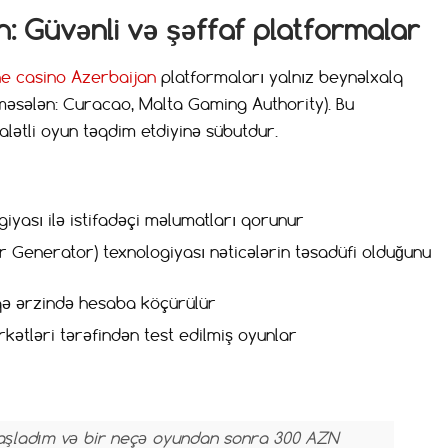
: Güvənli və şəffaf platformalar
ne casino Azerbaijan
platformaları yalnız beynəlxalq
(məsələn: Curacao, Malta Gaming Authority). Bu
alətli oyun təqdim etdiyinə sübutdur.
iyası ilə istifadəçi məlumatları qorunur
enerator) texnologiyası nəticələrin təsadüfi olduğunu
qə ərzində hesaba köçürülür
rkətləri tərəfindən test edilmiş oyunlar
başladım və bir neçə oyundan sonra 300 AZN