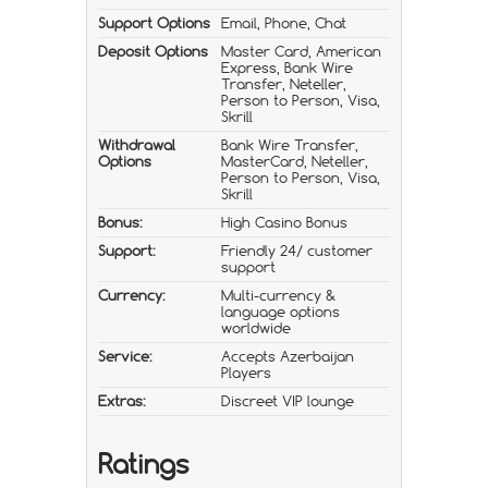
Support Options
Email, Phone, Chat
Deposit Options
Master Card, American
Express, Bank Wire
Transfer, Neteller,
Person to Person, Visa,
Skrill
Withdrawal
Bank Wire Transfer,
Options
MasterCard, Neteller,
Person to Person, Visa,
Skrill
Bonus:
High Casino Bonus
Support:
Friendly 24/ customer
support
Currency:
Multi-currency &
language options
worldwide
Service:
Accepts Azerbaijan
Players
Extras:
Discreet VIP lounge
Ratings