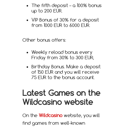
The fifth deposit – a 100% bonus
up to 200 EUR.
VIP Bonus of 30% for a deposit
from 1000 EUR to 6000 EUR.
Other bonus offers:
Weekly reload bonus every
Friday from 30% to 300 EUR;
Birthday Bonus. Make a deposit
of 150 EUR and you will receive
75 EUR to the bonus account.
Latest Games on the
Wildcasino website
On the
Wildcasino
website, you will
find games from well-known