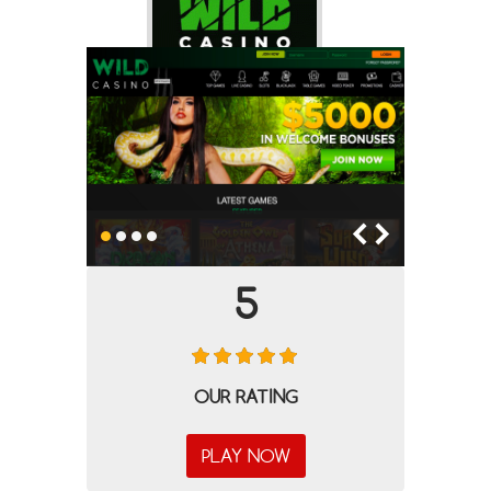
5
OUR RATING
PLAY NOW