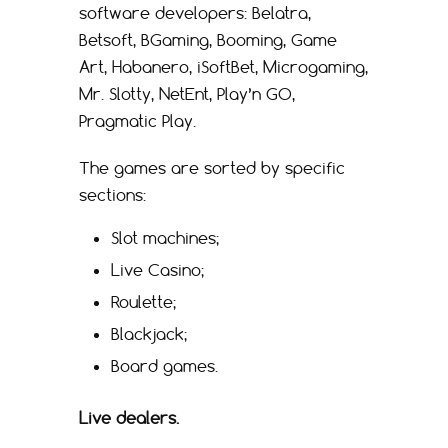
software developers: Belatra,
Betsoft, BGaming, Booming, Game
Art, Habanero, iSoftBet, Microgaming,
Mr. Slotty, NetEnt, Play’n GO,
Pragmatic Play.
The games are sorted by specific
sections:
Slot machines;
Live Casino;
Roulette;
Blackjack;
Board games.
Live dealers.