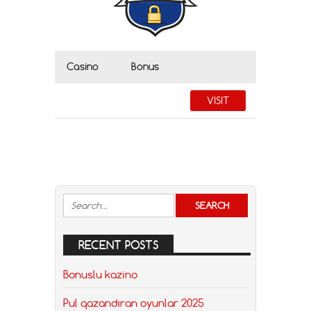
Casino
Bonus
VISIT
RECENT POSTS
Bonuslu kazino
Pul qazandıran oyunlar 2025