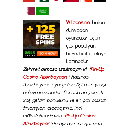
Wildcasino
, bütün
dünyadan
oyuncular üçün
çox populyar,
beynəlxalq onlayn
kazinodur.
Zəhmət olmasa unutmayın ki
, “
Pin-Up
Casino Azərbaycan
” hazırda
Azərbaycan oyunçuları üçün ən yaxşı
onlayn kazinodur. Burada ən yüksək
xoş gəldin bonusunu və ən çox pulsuz
fırlanışları alacaqsınız. İndi
mükafatlandırılan “
Pin-Up Casino
Azərbaycan
“da oynayın və qazanın.