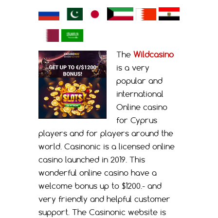
The
Wildcasino
is a very
popular and
international
Online casino
for Cyprus
players and for players around the
world. Casinonic is a licensed online
casino launched in 2019. This
wonderful online casino have a
welcome bonus up to $1200.- and
very friendly and helpful customer
support. The Casinonic website is