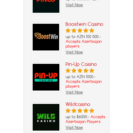
Visit Now
Boostwin Casino
up to AZN 100 000.-
Accepts Azerbaijan
players
Visit Now
Pin-Up Casino
up to AZN 1000.-
Accepts Azerbaijan
players
Visit Now
Wildcasino
up to $6000.-
Accepts
Azerbaijan Players
Visit Now