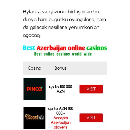
Əyləncə və qazancı birləşdirən bu
dünya həm bugünkü oyunçulara, həm
də gələcək nəsillərə yeni imkanlar
açacaq.
Casino
Bonus
up to 100.000
VISIT
AZN
up to AZN 100
000.-
VISIT
Accepts
Azerbaijan
players