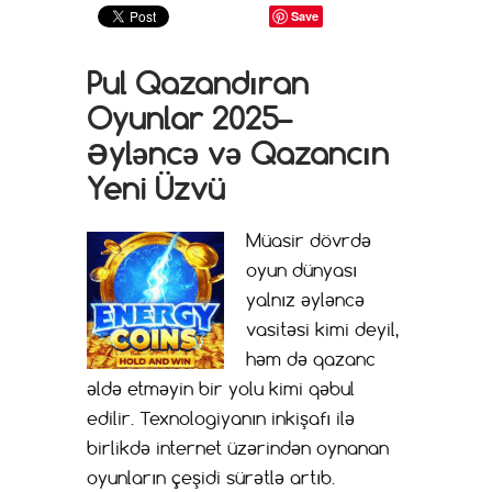
Save
Pul Qazandıran
Oyunlar 2025–
Əyləncə və Qazancın
Yeni Üzvü
Müasir dövrdə
oyun dünyası
yalnız əyləncə
vasitəsi kimi deyil,
həm də qazanc
əldə etməyin bir yolu kimi qəbul
edilir. Texnologiyanın inkişafı ilə
birlikdə internet üzərindən oynanan
oyunların çeşidi sürətlə artıb.