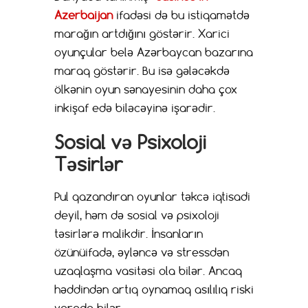
Azerbaijan
ifadəsi də bu istiqamətdə
marağın artdığını göstərir. Xarici
oyunçular belə Azərbaycan bazarına
maraq göstərir. Bu isə gələcəkdə
ölkənin oyun sənayesinin daha çox
inkişaf edə biləcəyinə işarədir.
Sosial və Psixoloji
Təsirlər
Pul qazandıran oyunlar təkcə iqtisadi
deyil, həm də sosial və psixoloji
təsirlərə malikdir. İnsanların
özünüifadə, əyləncə və stressdən
uzaqlaşma vasitəsi ola bilər. Ancaq
həddindən artıq oynamaq asılılıq riski