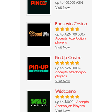
up to 100.000 AZN
Visit Now
Boostwin Casino
up to AZN 100 000.-
Accepts Azerbaijan
players
Visit Now
Pin-Up Casino
up to AZN 1000.-
Accepts Azerbaijan
players
Visit Now
Wildcasino
up to $6000.-
Accepts
Azerbaijan Players
Visit Now