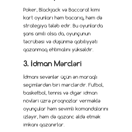
Poker, Blackjack və Baccarat kimi
kart oyunları həm bacarıq, həm də
strategiya tələb edir. Bu oyunlarda
şans amili olsa da, oyunçunun
təcrübəsi və düşünmə qabiliyyəti
qazanmaq ehtimalını yüksəldir.
3. İdman Mərcləri
İdmanı sevənlər üçün ən maraqlı
seçimlərdən biri mərclərdir. Futbol,
basketbol, tennis və digər idman
növləri üzrə proqnozlar verməklə
oyunçular həm sevimli komandalarını
izləyir, həm də qazanc əldə etmək
imkanı qazanırlar.