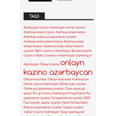
TAGS
Azerbaijan casino
Azerbaijan online casinos
Azerbaycanda Casino
Azerbaycanda kazino
Azerbaycanda pul qazandiran oyunlar
Azərbaycanda onlain kazino
Azərbaycanda
onlayn kazino
Azərbaycanda onlayn kazino
oyunları
Best casino in Azerbaijan
Bonuslu kazino
Casino in Baku
Casinos in Azerbaijan
Gambling in
onlayn
Azerbaijan
Onlayn kazino
kazino azərbaycan
Onlayn kazinolar
Onlayn kazinolar Azərbaycan
Online casino Azerbaijan
Online pullu oyunlar
Online pul qazanmaq oyunlari
Oyun oyna pul
qazan
Pin up Casino Azerbaijan
Pinup Kazino
Pul
qazandıran oyunlar
Pul qazandıran oyunlar 2025
Pulu oyunlar
qumar oyunları
Real Pul Kazinoları
Real pul qazandiran oyunlar
Uduşlu oyunlar
Vulkan Casino Azerbaijan
Yaxşı azərbaycan