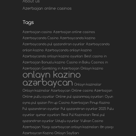
About us
Azerbaijan online casinos
Tags
Azerbaijan casino
Azerbaijan online casinos
Azerbaycanda Casino
Azerbaycanda kazino
Azerbaycanda pul qazandiran oyunlar
Azərbaycanda
onlain kazino
Azərbaycanda onlayn kazino
Azərbaycanda onlayn kazino oyunları
Best casino in
Azerbaijan
Bonuslu kazino
Casino in Baku
Casinos in
Azerbaijan
Gambling in Azerbaijan
Onlayn kazino
onlayn kazino
azərbaycan
Onlayn kazinolar
Onlayn kazinolar Azərbaycan
Online casino Azerbaijan
Online pullu oyunlar
Online pul qazanmaq oyunlari
Oyun
oyna pul qazan
Pin up Casino Azerbaijan
Pinup Kazino
Pul qazandıran oyunlar
Pul qazandıran oyunlar 2025
Pulu
oyunlar
qumar oyunları
Real Pul Kazinoları
Real pul
qazandiran oyunlar
Uduşlu oyunlar
Vulkan Casino
Azerbaijan
Yaxşı azərbaycan onlayn kazinoları
Ən yaxşı
Azərbaycan Kazino Onlayn Saytları