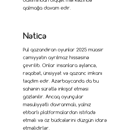
baxımından diqqət mərkəzində
qalmağa davam edir.
Nəticə
Pul qazandıran oyunlar 2025 müasir
cəmiyyətin ayrılmaz hissəsinə
çevrilib. Onlar insanlara əyləncə,
rəqabət, ünsiyyət və qazanc imkanı
təqdim edir. Azərbaycanda da bu
sahənin sürətlə inkişaf etməsi
gözlənilir. Ancaq oyunçular
məsuliyyətli davranmalı, yalnız
etibarlı platformalardan istifadə
etməli və öz büdcələrini düzgün idarə
etməlidirlər.