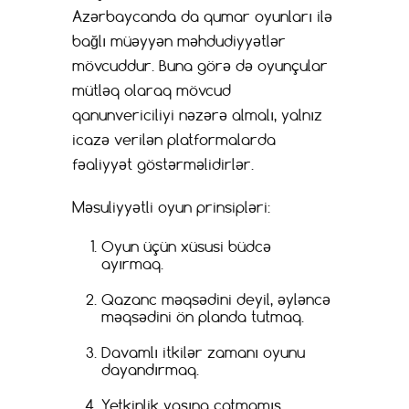
Azərbaycanda da qumar oyunları ilə
bağlı müəyyən məhdudiyyətlər
mövcuddur. Buna görə də oyunçular
mütləq olaraq mövcud
qanunvericiliyi nəzərə almalı, yalnız
icazə verilən platformalarda
fəaliyyət göstərməlidirlər.
Məsuliyyətli oyun prinsipləri:
Oyun üçün xüsusi büdcə
ayırmaq.
Qazanc məqsədini deyil, əyləncə
məqsədini ön planda tutmaq.
Davamlı itkilər zamanı oyunu
dayandırmaq.
Yetkinlik yaşına çatmamış