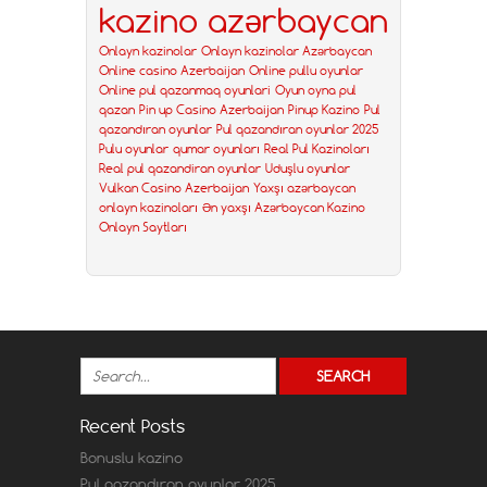
kazino azərbaycan
Onlayn kazinolar
Onlayn kazinolar Azərbaycan
Online casino Azerbaijan
Online pullu oyunlar
Online pul qazanmaq oyunlari
Oyun oyna pul
qazan
Pin up Casino Azerbaijan
Pinup Kazino
Pul
qazandıran oyunlar
Pul qazandıran oyunlar 2025
Pulu oyunlar
qumar oyunları
Real Pul Kazinoları
Real pul qazandiran oyunlar
Uduşlu oyunlar
Vulkan Casino Azerbaijan
Yaxşı azərbaycan
onlayn kazinoları
Ən yaxşı Azərbaycan Kazino
Onlayn Saytları
Recent Posts
Bonuslu kazino
Pul qazandıran oyunlar 2025