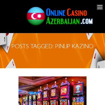
POSTS TAGGED: PINUP KAZINO