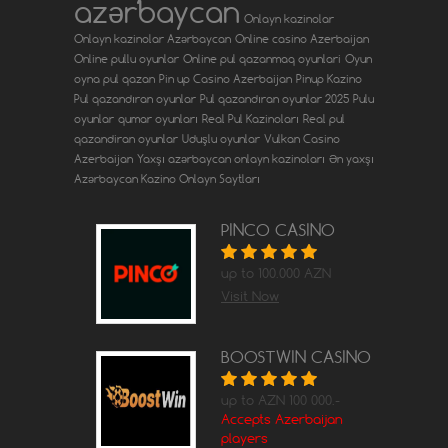
azərbaycan
Onlayn kazinolar
Onlayn kazinolar Azərbaycan
Online casino Azerbaijan
Online pullu oyunlar
Online pul qazanmaq oyunlari
Oyun
oyna pul qazan
Pin up Casino Azerbaijan
Pinup Kazino
Pul qazandıran oyunlar
Pul qazandıran oyunlar 2025
Pulu
oyunlar
qumar oyunları
Real Pul Kazinoları
Real pul
qazandiran oyunlar
Uduşlu oyunlar
Vulkan Casino
Azerbaijan
Yaxşı azərbaycan onlayn kazinoları
Ən yaxşı
Azərbaycan Kazino Onlayn Saytları
PINCO CASINO
up to 100.000 AZN
Visit Now
BOOSTWIN CASINO
up to AZN 100 000.-
Accepts Azerbaijan
players