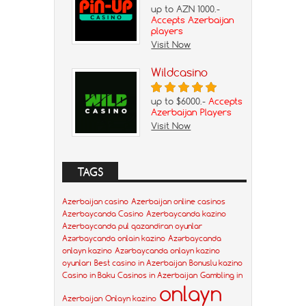
up to AZN 1000.-
Accepts Azerbaijan
players
Visit Now
Wildcasino
up to $6000.-
Accepts
Azerbaijan Players
Visit Now
TAGS
Azerbaijan casino
Azerbaijan online casinos
Azerbaycanda Casino
Azerbaycanda kazino
Azerbaycanda pul qazandiran oyunlar
Azərbaycanda onlain kazino
Azərbaycanda
onlayn kazino
Azərbaycanda onlayn kazino
oyunları
Best casino in Azerbaijan
Bonuslu kazino
Casino in Baku
Casinos in Azerbaijan
Gambling in
onlayn
Azerbaijan
Onlayn kazino