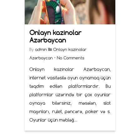
Onlayn kazinolar
Azərbaycan
By
admin
Onlayn kazinolar
Azərbaycan
•
No Comments
Onlayn kazinolar Azərbaycan,
internet vasitəsilə oyun oynamaq üçün
təqdim edilən platformlardır. Bu
platformlar üzərində bir çox oyunlar
oynaya bilərsiniz, məsələn, slot
maşınları, rulet, pəncərə, poker və s.
Oyunlar üçün məbləğ…