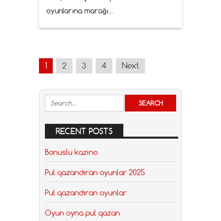
oyunlarına marağı…
1
2
3
4
Next
RECENT POSTS
Bonuslu kazino
Pul qazandıran oyunlar 2025
Pul qazandıran oyunlar
Oyun oyna pul qazan