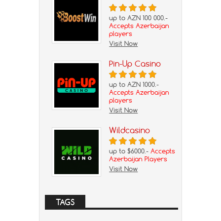
up to AZN 100 000.-
Accepts Azerbaijan
players
Visit Now
Pin-Up Casino
up to AZN 1000.-
Accepts Azerbaijan
players
Visit Now
Wildcasino
up to $6000.-
Accepts
Azerbaijan Players
Visit Now
TAGS