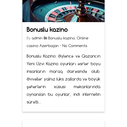
Bonuslu kazino
By
admin
Bonuslu kazino
,
Online
casino Azerbaijan
•
No Comments
Bonuslu Kazino: Əyləncə və Qazancın
Yeni Üzvi Kazino oyunları əsrlər boyu
insanların maraq dairəsində olub.
Əvvəllər yalnız lüks zallarda və böyük
şəhərlərin xüsusi məkanlarında
oynanılan bu oyunlar, indi internetin
sürətli…