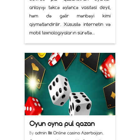
anlayışı təkcə əyləncə vasitəsi deyil,
həm də gəlir mənbəyi kimi
qiymətləndirilir. Xüsusilə internetin və
mobil texnologiyaların sürətlə…
Oyun oyna pul qazan
By
admin
Online casino Azerbaijan
,