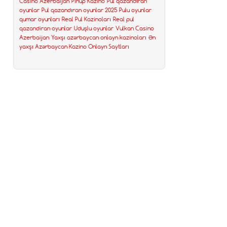
Casino Azerbaijan
Pinup Kazino
Pul qazandıran
oyunlar
Pul qazandıran oyunlar 2025
Pulu oyunlar
qumar oyunları
Real Pul Kazinoları
Real pul
qazandiran oyunlar
Uduşlu oyunlar
Vulkan Casino
Azerbaijan
Yaxşı azərbaycan onlayn kazinoları
Ən
yaxşı Azərbaycan Kazino Onlayn Saytları