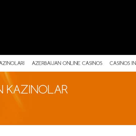
AZINOLARI
AZERBAIJAN ONLINE CASINOS
CASINOS I
 KAZINOLAR