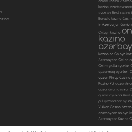
onlain kazino
Azərba
kazino
Azərbaycanda
rı
oyunları
Best casino 
azino
Bonuslu kazino
Casin
in Azerbaijan
Gambli
on
Onlayn kazino
kazino
azərba
kazinolar
Onlayn kaz
Azərbaycan
Online c
Online pullu oyunlar
qazanmaq oyunlari
O
qazan
Pin up Casino
Kazino
Pul qazandıra
qazandıran oyunlar 2
qumar oyunları
Real 
pul qazandiran oyunl
Vulkan Casino Azerb
azərbaycan onlayn ka
Azərbaycan Kazino On