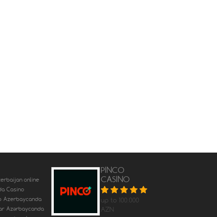
PINCO
CASINO
erbaijan online
a Casino
o
Azerbaycanda
up to 100.000
ar
Azərbaycanda
AZN