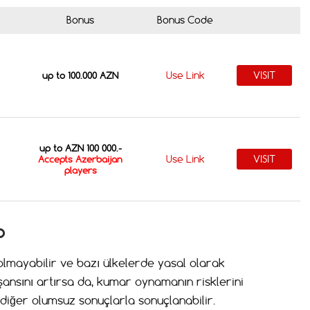
Bonus
Bonus Code
Use Link
VISIT
up to 100.000 AZN
up to AZN 100 000.-
Use Link
VISIT
Accepts Azerbaijan
players
o
olmayabilir ve bazı ülkelerde yasal olarak
 şansını artırsa da, kumar oynamanın risklerini
e diğer olumsuz sonuçlarla sonuçlanabilir.