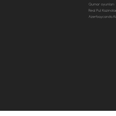
Qumar oyunları
Real Pul Kazinola
Azerbaycanda K