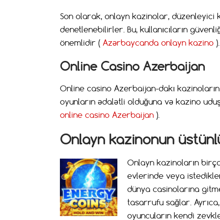
Son olarak, onlayn kazinolar, düzenleyici k
denetlenebilirler. Bu, kullanıcıların güven
önemlidir (
Azərbaycanda onlayn kazino
).
Online Casino Azerbaijan
Online casino Azerbaijan-dakı kazinoların 
oyunların ədalətli olduğuna və kazino uduş
online casino Azerbaijan
).
Onlayn kazinonun üstünlü
Onlayn kazinoların birço
evlerinde veya istedikl
dünya casinolarına gitm
tasarrufu sağlar. Ayrıca
oyuncuların kendi zevkl