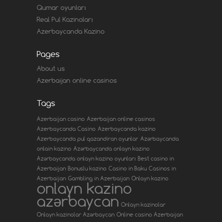
Qumar oyunları
Real Pul Kazinoları
Azerbaycanda Kazino
Pages
About us
Azerbaijan online casinos
Tags
Azerbaijan casino
Azerbaijan online casinos
Azerbaycanda Casino
Azerbaycanda kazino
Azerbaycanda pul qazandiran oyunlar
Azərbaycanda
onlain kazino
Azərbaycanda onlayn kazino
Azərbaycanda onlayn kazino oyunları
Best casino in
Azerbaijan
Bonuslu kazino
Casino in Baku
Casinos in
Azerbaijan
Gambling in Azerbaijan
Onlayn kazino
onlayn kazino
azərbaycan
Onlayn kazinolar
Onlayn kazinolar Azərbaycan
Online casino Azerbaijan