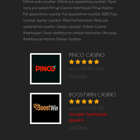
Online pullu oyunlar
Online pul qazanmaq oyunlari
Oyun
oyna pul qazan
Pin up Casino Azerbaijan
Pinup Kazino
Pul qazandıran oyunlar
Pul qazandıran oyunlar 2025
Pulu
oyunlar
qumar oyunları
Real Pul Kazinoları
Real pul
qazandiran oyunlar
Uduşlu oyunlar
Vulkan Casino
Azerbaijan
Yaxşı azərbaycan onlayn kazinoları
Ən yaxşı
Azərbaycan Kazino Onlayn Saytları
PINCO CASINO
up to 100.000 AZN
Visit Now
BOOSTWIN CASINO
up to AZN 100 000.-
Accepts Azerbaijan
players
Visit Now