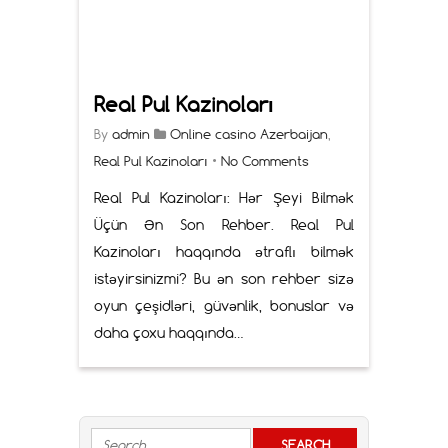
Real Pul Kazinoları
By
admin
Online casino Azerbaijan
,
Real Pul Kazinoları
•
No Comments
Real Pul Kazinoları: Hər Şeyi Bilmək
Üçün Ən Son Rehber. Real Pul
Kazinoları haqqında ətraflı bilmək
istəyirsinizmi? Bu ən son rehber sizə
oyun çeşidləri, güvənlik, bonuslar və
daha çoxu haqqında…